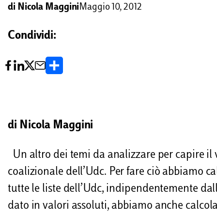
di
Nicola Maggini
Maggio 10, 2012
Condividi:
C
o
n
d
di Nicola Maggini
i
v
Un altro dei temi da analizzare per capire il
i
coalizionale dell’Udc. Per fare ciò abbiamo c
tutte le liste dell’Udc, indipendentemente dall
d
dato in valori assoluti, abbiamo anche calcolato
i