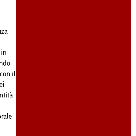
nza
 in
ando
con il
ei
ntità
orale