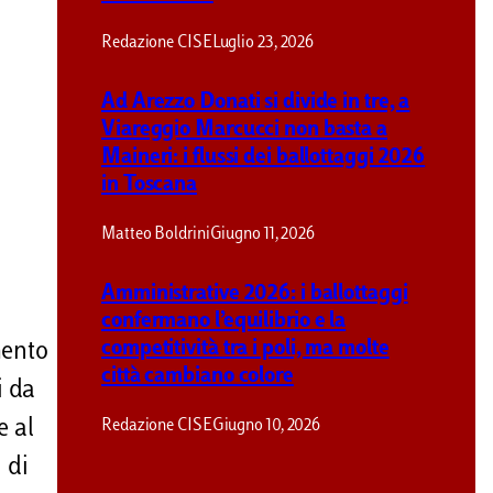
Redazione CISE
Luglio 23, 2026
Ad Arezzo Donati si divide in tre, a
Viareggio Marcucci non basta a
Maineri: i flussi dei ballottaggi 2026
in Toscana
Matteo Boldrini
Giugno 11, 2026
Amministrative 2026: i ballottaggi
confermano l’equilibrio e la
competitività tra i poli, ma molte
mento
città cambiano colore
i da
e al
Redazione CISE
Giugno 10, 2026
 di