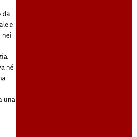
o da
ale e
a nei
zia,
va né
na
ra una