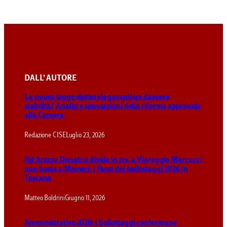
DALL’ AUTORE
La nuova legge elettorale garantisce davvero
stabilità? Analisi e simulazioni della riforma approvata
alla Camera
Redazione CISE
Luglio 23, 2026
Ad Arezzo Donati si divide in tre, a Viareggio Marcucci
non basta a Maineri: i flussi dei ballottaggi 2026 in
Toscana
Matteo Boldrini
Giugno 11, 2026
Amministrative 2026: i ballottaggi confermano