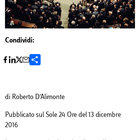
Condividi:
C
o
n
d
di Roberto D’Alimonte
i
Pubblicato sul Sole 24 Ore del 13 dicembre
v
2016
i
d