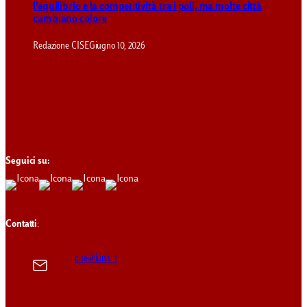
l’equilibrio e la competitività tra i poli, ma molte città
cambiano colore
Redazione CISE
Giugno 10, 2026
Seguici su:
Contatti
:
cise@luiss.it