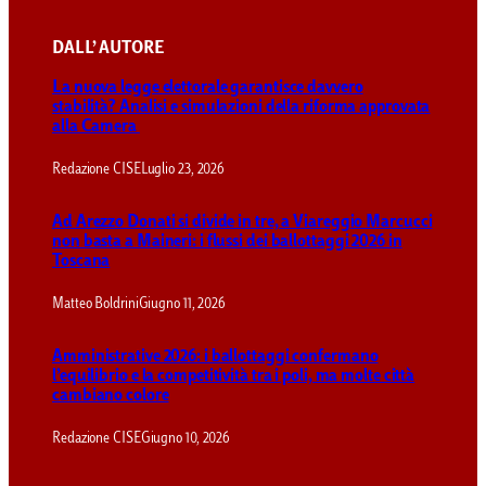
DALL’ AUTORE
La nuova legge elettorale garantisce davvero
stabilità? Analisi e simulazioni della riforma approvata
alla Camera
Redazione CISE
Luglio 23, 2026
Ad Arezzo Donati si divide in tre, a Viareggio Marcucci
non basta a Maineri: i flussi dei ballottaggi 2026 in
Toscana
Matteo Boldrini
Giugno 11, 2026
Amministrative 2026: i ballottaggi confermano
l’equilibrio e la competitività tra i poli, ma molte città
cambiano colore
Redazione CISE
Giugno 10, 2026