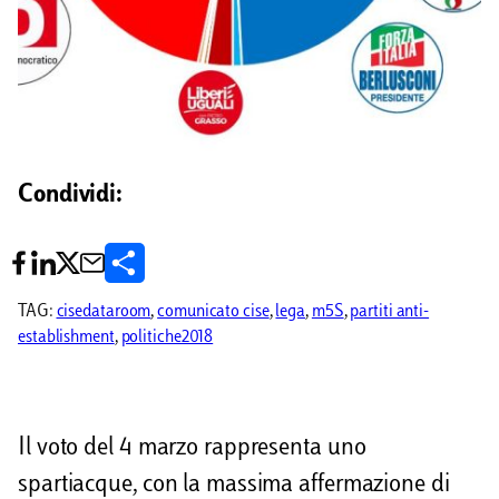
Condividi:
C
o
TAG:
cisedataroom
, 
comunicato cise
, 
lega
, 
m5S
, 
partiti anti-
establishment
, 
politiche2018
n
d
i
Il voto del 4 marzo rappresenta uno
v
spartiacque, con la massima affermazione di