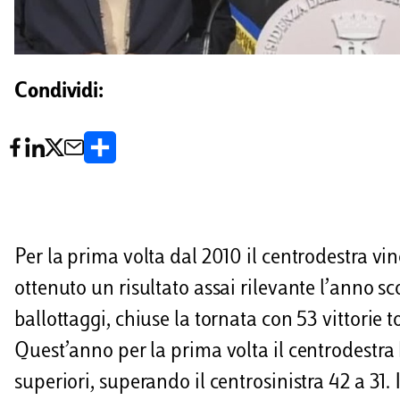
Condividi:
C
o
n
d
Per la prima volta dal 2010 il centrodestra vi
i
ottenuto un risultato assai rilevante l’anno sc
v
ballottaggi, chiuse la tornata con 53 vittorie t
i
Quest’anno per la prima volta il centrodestra
d
superiori, superando il centrosinistra 42 a 31.