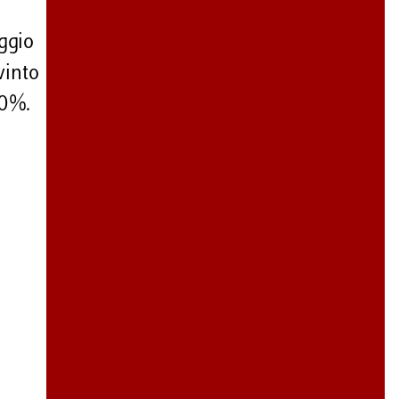
aggio
vinto
50%.