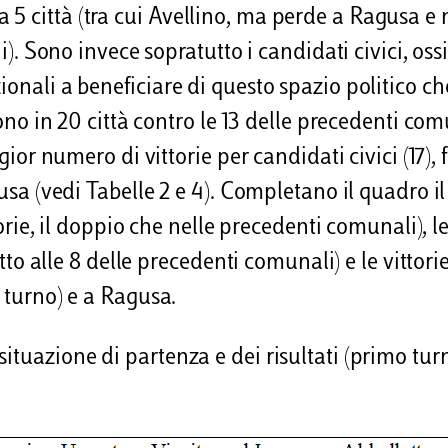
5 città (tra cui Avellino, ma perde a Ragusa e
ni). Sono invece sopratutto i candidati civici, oss
onali a beneficiare di questo spazio politico che
cono in 20 città contro le 13 delle precedenti com
gior numero di vittorie per candidati civici (17), f
cusa (vedi Tabelle 2 e 4). Completano il quadro i
torie, il doppio che nelle precedenti comunali), l
etto alle 8 delle precedenti comunali) e le vittori
o turno) e a Ragusa.
ituazione di partenza e dei risultati (primo tur