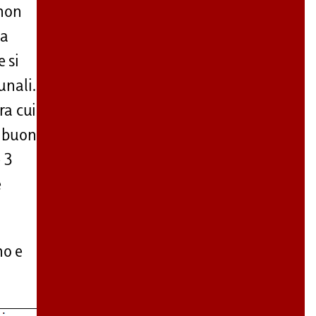
 non
ia
 si
unali.
ra cui
l buon
e 3
e
no e