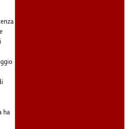
rtenza
e
i
aggio
di
a ha