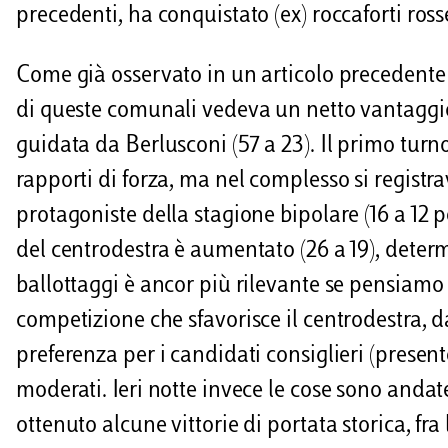
i
precedenti, ha conquistato (ex) roccaforti ross
Come già osservato in un articolo precedente 
di queste comunali vedeva un netto vantaggio 
guidata da Berlusconi (57 a 23). Il primo tur
rapporti di forza, ma nel complesso si registra
protagoniste della stagione bipolare (16 a 12 pe
del centrodestra è aumentato (26 a 19), determin
ballottaggi è ancor più rilevante se pensiamo 
competizione che sfavorisce il centrodestra, 
preferenza per i candidati consiglieri (presen
moderati. Ieri notte invece le cose sono anda
ottenuto alcune vittorie di portata storica, fra 