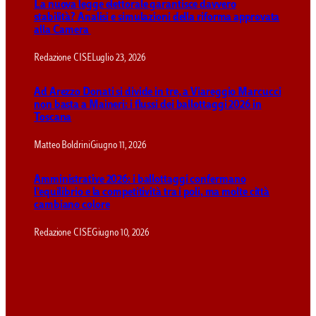
La nuova legge elettorale garantisce davvero
stabilità? Analisi e simulazioni della riforma approvata
alla Camera
Redazione CISE
Luglio 23, 2026
Ad Arezzo Donati si divide in tre, a Viareggio Marcucci
non basta a Maineri: i flussi dei ballottaggi 2026 in
Toscana
Matteo Boldrini
Giugno 11, 2026
Amministrative 2026: i ballottaggi confermano
l’equilibrio e la competitività tra i poli, ma molte città
cambiano colore
Redazione CISE
Giugno 10, 2026