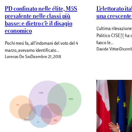
PD confinato nelle élite, M5S
L’elettorato it
prevalente nelle classi più
una crescente 
basse: e dietro c’è il disagio
L’ultima rilevazione
economico
Politico CISE[1] ha 
fuoco le…
Pochi mesi fa, all’indomani del voto del 4
Davide Vittori
Dicemb
marzo, avevamo identificato…
Lorenzo De Sio
Dicembre 21, 2018