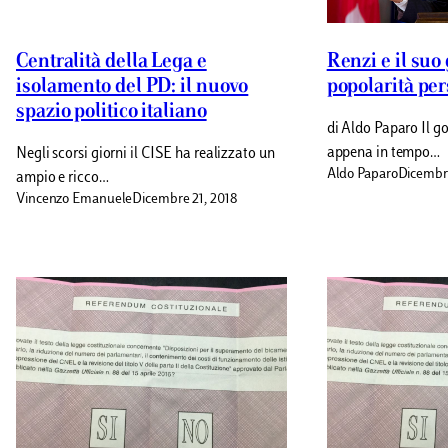
Centralità della Lega e
Renzi e il suo
isolamento del PD: il nuovo
popolarità per
spazio politico italiano
di Aldo Paparo Il g
appena in tempo…
Negli scorsi giorni il CISE ha realizzato un
Aldo Paparo
Dicembre
ampio e ricco…
Vincenzo Emanuele
Dicembre 21, 2018