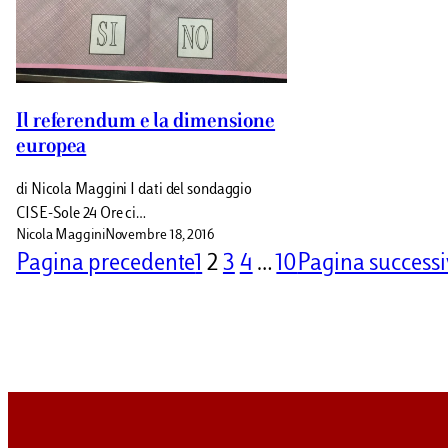
Il referendum e la dimensione
europea
di Nicola Maggini I dati del sondaggio
CISE-Sole 24 Ore ci…
Nicola Maggini
Novembre 18, 2016
Pagina precedente
1
2
3
4
…
10
Pagina success