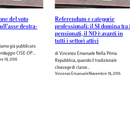
one del voto
Referendum e categorie
ull’asse destra-
professionali: il SI domina tra 
pensionati, il NO è avanti in
tutti i settori attivi
iamo già pubblicato
 sondaggio CISE-OP…
di Vincenzo Emanuele Nella Prima
e 18, 2016
Repubblica, quando il tradizionale
cleavage di classe…
Vincenzo Emanuele
Novembre 18, 2016