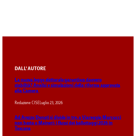
DALL’ AUTORE
La nuova legge elettorale garantisce davvero
stabilità? Analisi e simulazioni della riforma approvata
alla Camera
Redazione CISE
Luglio 23, 2026
Ad Arezzo Donati si divide in tre, a Viareggio Marcucci
non basta a Maineri: i flussi dei ballottaggi 2026 in
Toscana