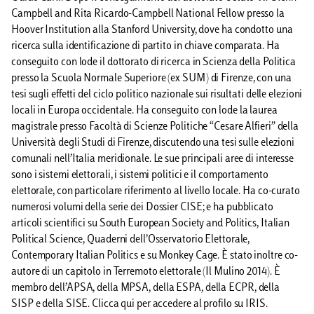
Campbell and Rita Ricardo-Campbell National Fellow presso la
Hoover Institution alla Stanford University, dove ha condotto una
ricerca sulla identificazione di partito in chiave comparata. Ha
conseguito con lode il dottorato di ricerca in Scienza della Politica
presso la Scuola Normale Superiore (ex SUM) di Firenze, con una
tesi sugli effetti del ciclo politico nazionale sui risultati delle elezioni
locali in Europa occidentale. Ha conseguito con lode la laurea
magistrale presso Facoltà di Scienze Politiche “Cesare Alfieri” della
Università degli Studi di Firenze, discutendo una tesi sulle elezioni
comunali nell’Italia meridionale. Le sue principali aree di interesse
sono i sistemi elettorali, i sistemi politici e il comportamento
elettorale, con particolare riferimento al livello locale. Ha co-curato
numerosi volumi della serie dei Dossier CISE; e ha pubblicato
articoli scientifici su South European Society and Politics, Italian
Political Science, Quaderni dell’Osservatorio Elettorale,
Contemporary Italian Politics e su Monkey Cage. È stato inoltre co-
autore di un capitolo in Terremoto elettorale (Il Mulino 2014). È
membro dell’APSA, della MPSA, della ESPA, della ECPR, della
SISP e della SISE. Clicca qui per accedere al profilo su IRIS.