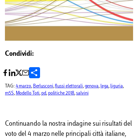
Condividi:
C
o
TAG:
4 marzo
, 
Berlusconi
, 
flussi elettorali
, 
genova
, 
lega
, 
liguria
, 
m5S
, 
Modello Toti
, 
pd
, 
politiche 2018
, 
salvini
n
d
i
Continuando la nostra indagine sui risultati del
v
voto del 4 marzo nelle principali città italiane,