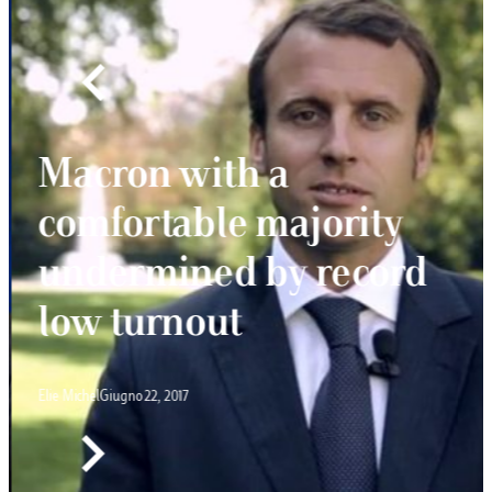
Macron with a
comfortable majority
undermined by record
low turnout
Elie Michel
Giugno 22, 2017