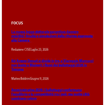
FOCUS
La nuova legge elettorale garantisce davvero
stabilità? Analisi e simulazioni della riforma approvata
alla Camera
Redazione CISE
Luglio 23, 2026
Ad Arezzo Donati si divide in tre, a Viareggio Marcucci
non basta a Maineri: i flussi dei ballottaggi 2026 in
Toscana
Matteo Boldrini
Giugno 11, 2026
Amministrative 2026: i ballottaggi confermano
l’equilibrio e la competitività tra i poli, ma molte città
cambiano colore