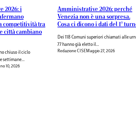
e 2026: i
Amministrative 2026: perché
onfermano
Venezia non è una sorpresa.
la competitività tra
Cosa ci dicono i dati del 1° tur
te città cambiano
Dei 118 Comuni superiori chiamati alle urn
77 hanno già eletto il…
Redazione CISE
Maggio 27, 2026
no chiuso il ciclo
ue settimane…
no 10, 2026