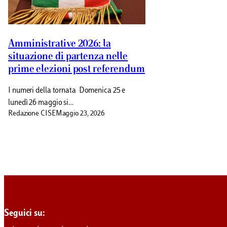
Amministrative 2026: la
situazione di partenza nelle
prime elezioni post referendum
I numeri della tornata Domenica 25 e
lunedì 26 maggio si…
Redazione CISE
Maggio 23, 2026
Seguici su: