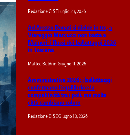
Redazione CISE
Luglio 23, 2026
Ad Arezzo Donati si divide in tre, a
Viareggio Marcucci non basta a
Maineri: i flussi dei ballottaggi 2026
in Toscana
Matteo Boldrini
Giugno 11, 2026
Amministrative 2026
Amministrative 2026: i ballottaggi
sorpresa. Cosa ci dico
confermano l’equilibrio e la
competitività tra i poli, ma molte
città cambiano colore
Redazione CISE
Maggio 27, 2026
Redazione CISE
Giugno 10, 2026