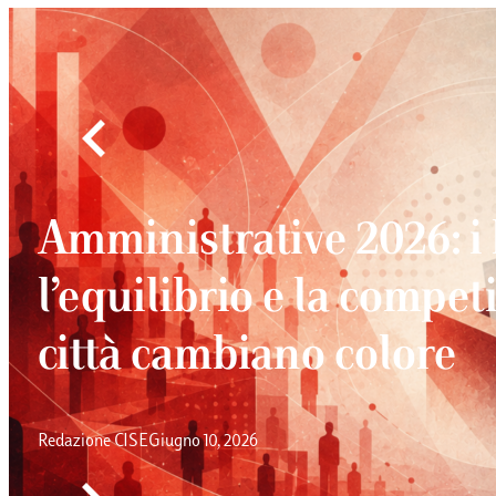
Amministrative 2026: i
l’equilibrio e la competi
città cambiano colore
Redazione CISE
Giugno 10, 2026