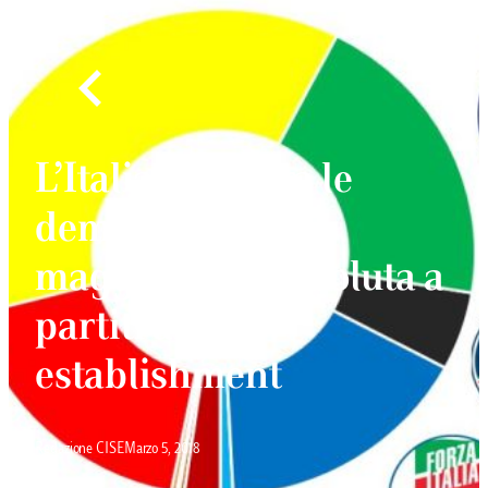
L’Italia unica tra le
democrazie:
maggioranza assoluta a
partiti anti-
establishment
Redazione CISE
Marzo 5, 2018