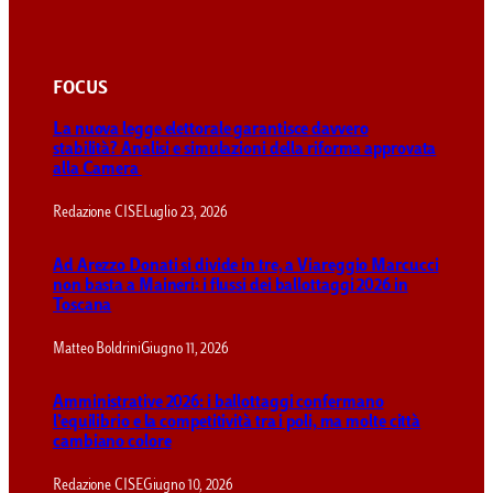
FOCUS
La nuova legge elettorale garantisce davvero
stabilità? Analisi e simulazioni della riforma approvata
alla Camera
Redazione CISE
Luglio 23, 2026
Ad Arezzo Donati si divide in tre, a Viareggio Marcucci
non basta a Maineri: i flussi dei ballottaggi 2026 in
Toscana
Matteo Boldrini
Giugno 11, 2026
Amministrative 2026: i ballottaggi confermano
l’equilibrio e la competitività tra i poli, ma molte città
cambiano colore
Redazione CISE
Giugno 10, 2026